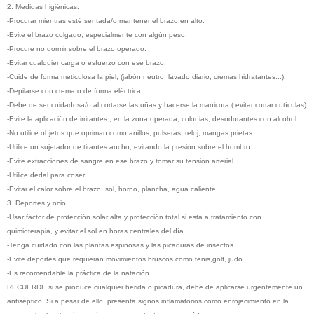
2. Medidas higiénicas:
-Procurar mientras esté sentada/o mantener el brazo en alto.
-Evite el brazo colgado, especialmente con algún peso.
-Procure no dormir sobre el brazo operado.
-Evitar cualquier carga o esfuerzo con ese brazo.
-Cuide de forma meticulosa la piel, (jabón neutro, lavado diario, cremas hidratantes...).
-Depilarse con crema o de forma eléctrica.
-Debe de ser cuidadosa/o al cortarse las uñas y hacerse la manicura ( evitar cortar cutículas)
-Evite la aplicación de irritantes , en la zona operada, colonias, desodorantes con alcohol....
-No utilice objetos que opriman como anillos, pulseras, reloj, mangas prietas...
-Utilice un sujetador de tirantes ancho, evitando la presión sobre el hombro.
-Evite extracciones de sangre en ese brazo y tomar su tensión arterial.
-Utilice dedal para coser.
-Evitar el calor sobre el brazo: sol, horno, plancha, agua caliente..
3. Deportes y ocio.
-Usar factor de protección solar alta y protección total si está a tratamiento con
quimioterapia, y evitar el sol en horas centrales del día
-Tenga cuidado con las plantas espinosas y las picaduras de insectos.
-Evite deportes que requieran movimientos bruscos como tenis,golf, judo...
-Es recomendable la práctica de la natación.
RECUERDE si se produce cualquier herida o picadura, debe de aplicarse urgentemente un
antiséptico. Si a pesar de ello, presenta signos inflamatorios como enrojecimiento en la