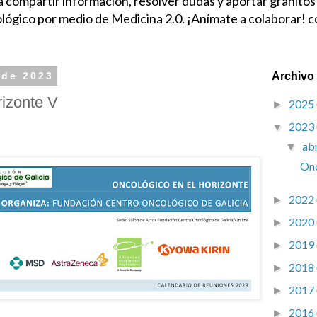
compartir información, resolver dudas y aportar granitos
ológico por medio de Medicina 2.0. ¡Anímate a colaborar!
 de 2023
Archivo 
rizonte V
2025
►
2023
▼
ab
▼
Onc
2022
►
2020
►
2019
►
2018
►
2017
►
2016
►