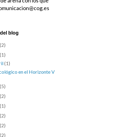
 de arena con los que
 comunicacion@cog.es
del blog
(2)
(1)
ril
(1)
ológico en el Horizonte V
(5)
(2)
(1)
(2)
(2)
(2)