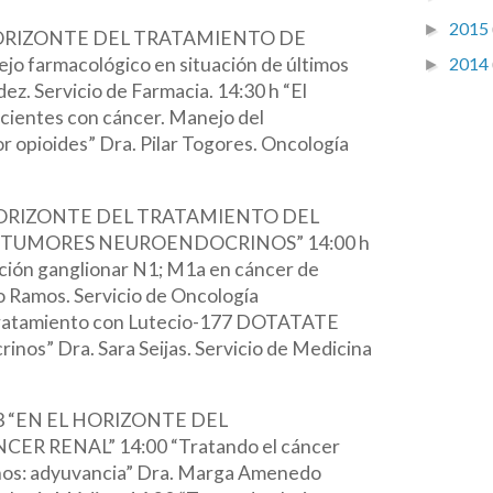
2015
►
 HORIZONTE DEL TRATAMIENTO DE
2014
o farmacológico en situación de últimos
►
ez. Servicio de Farmacia. 14:30 h “El
cientes con cáncer. Manejo del
r opioides” Dra. Pilar Togores. Oncología
HORIZONTE DEL TRATAMIENTO DEL
TUMORES NEUROENDOCRINOS” 14:00 h
ación ganglionar N1; M1a en cáncer de
o Ramos. Servicio de Oncología
“Tratamiento con Lutecio-177 DOTATATE
nos” Dra. Sara Seijas. Servicio de Medicina
3 “EN EL HORIZONTE DEL
R RENAL” 14:00 “Tratando el cáncer
anos: adyuvancia” Dra. Marga Amenedo