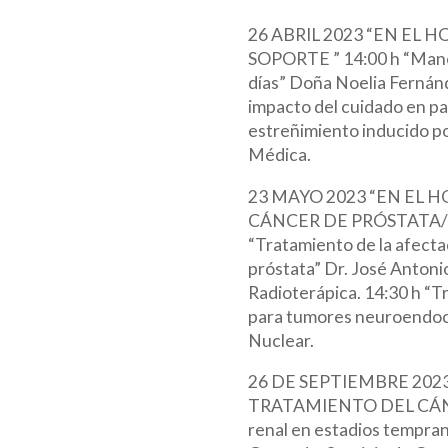
26 ABRIL 2023 “EN EL
SOPORTE ” 14:00 h “Manej
días” Doña Noelia Fernánd
impacto del cuidado en pa
estreñimiento inducido po
Médica.
23 MAYO 2023 “EN EL 
CÁNCER DE PRÓSTATA/
“Tratamiento de la afect
próstata” Dr. José Antoni
Radioterápica. 14:30 h 
para tumores neuroendocri
Nuclear.
26 DE SEPTIEMBRE 202
TRATAMIENTO DEL CÁNCE
renal en estadios tempr